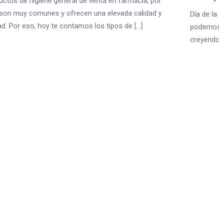
ctos de higiene general de venta en farmacia, por
 son muy comunes y ofrecen una elevada calidad y
Día de l
ad. Por eso, hoy te contamos los tipos de [...]
podemos 
creyendo