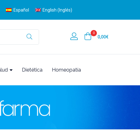
Español
English
(
Inglés
)
0
0,00
€
alud
Dietética
Homeopatía