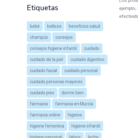
Los produ
Etiquetas
ejemplo,
efectivid
bebé
belleza
beneficios salud
champús
consejos
consejos higiene infantil
cuidado
cuidado de la piel
cuidado digestivo
cuidado facial
cuidado personal
cuidado personas mayores
cuidado pies
dormir bien
farmacia
farmacia en Murcia
farmacia online
higiene
higiene femenina
higiene infantil
higiene personal
labios
leche