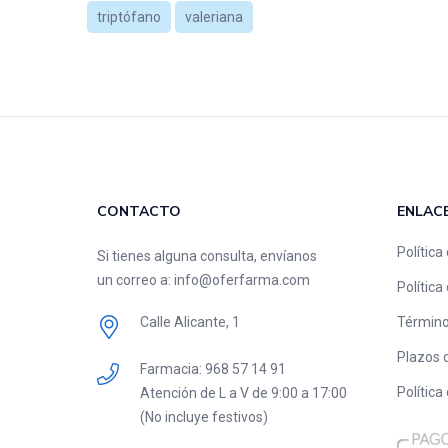
triptófano
valeriana
CONTACTO
ENLAC
Política
Si tienes alguna consulta, envíanos
un correo a:
info@oferfarma.com
Política
Calle Alicante, 1
Término
Plazos 
Farmacia:
‎968 57 14 91
Política
Atención de L a V de 9:00 a 17:00
(No incluye festivos)