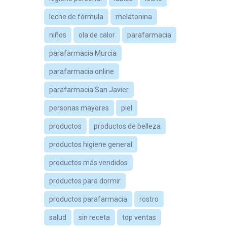
leche de fórmula
melatonina
niños
ola de calor
parafarmacia
parafarmacia Murcia
parafarmacia online
parafarmacia San Javier
personas mayores
piel
productos
productos de belleza
productos higiene general
productos más vendidos
productos para dormir
productos parafarmacia
rostro
salud
sin receta
top ventas