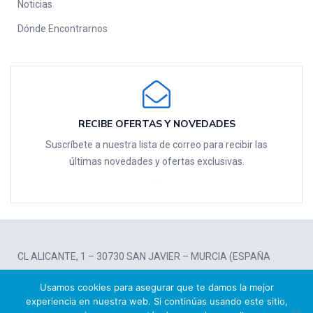
Noticias
Dónde Encontrarnos
RECIBE OFERTAS Y NOVEDADES
Suscríbete a nuestra lista de correo para recibir las
últimas novedades y ofertas exclusivas.
CL ALICANTE, 1 – 30730 SAN JAVIER – MURCIA (ESPAÑA
Usamos cookies para asegurar que te damos la mejor
Powered by
TK Analytics
experiencia en nuestra web. Si continúas usando este sitio,