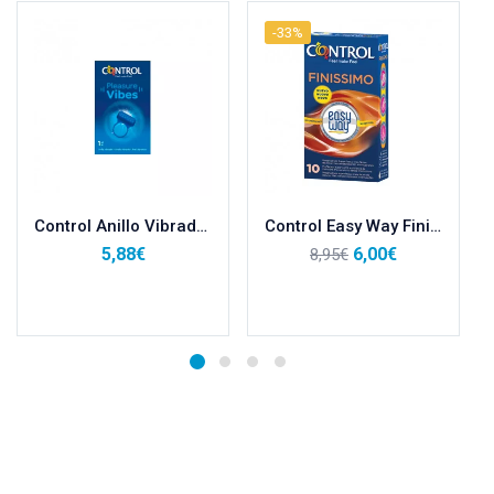
-33%
Control Anillo Vibrador Pleasure Vibes
Control Easy Way Finissimo Preservativos 10uds
5,88
€
6,00
€
8,95
€
Añadir al carrito
Añadir al carrito