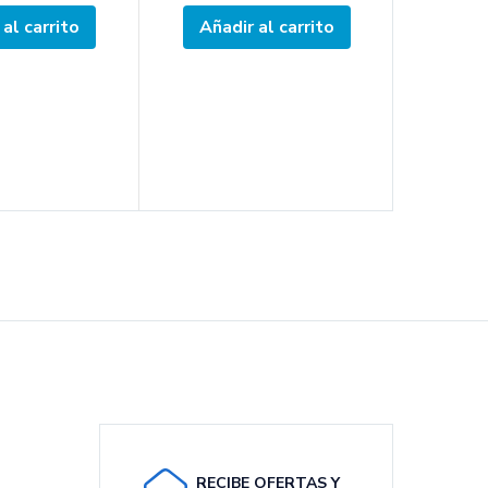
al carrito
Añadir al carrito
Añad
RECIBE OFERTAS Y