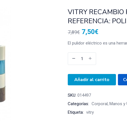
VITRY RECAMBIO 
REFERENCIA: POL
7,50
€
7,89
€
El pulidor eléctrico es una her
Añadir al carrito
C
SKU:
014497
Categorías:
Corporal
Manos y 
Etiqueta:
vitry