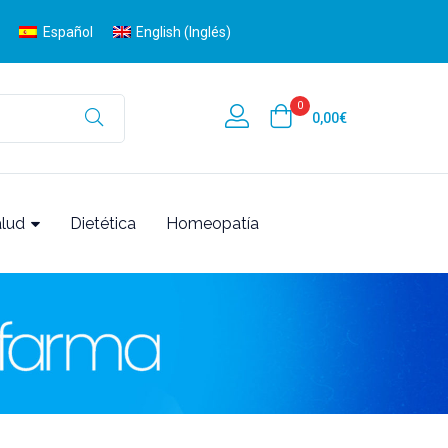
Español
English
(
Inglés
)
0
0,00
€
alud
Dietética
Homeopatía