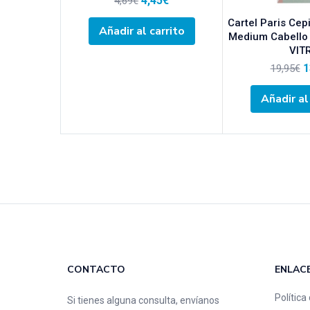
4,45
€
4,69
€
Cartel Paris Cep
Añadir al carrito
Medium Cabello 
VIT
1
19,95
€
Añadir al
CONTACTO
ENLAC
Política
Si tienes alguna consulta, envíanos