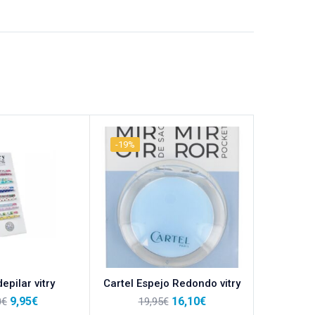
-19%
-19%
epilar vitry
Cartel Espejo Redondo vitry
Cartel Es
9,95
€
16,10
€
0
€
19,95
€
19