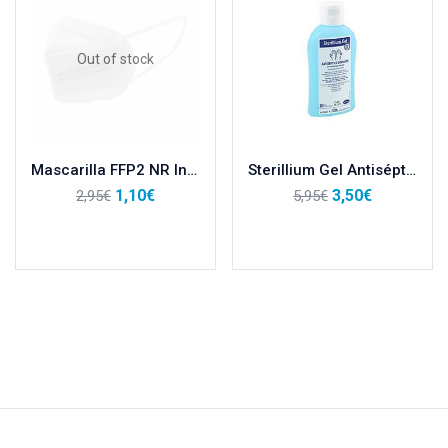
Out of stock
Mascarilla FFP2 NR Infantil con CE
Sterillium Gel Antiséptico de Manos 100ml
1,10
€
3,50
€
2,95
€
5,95
€
Leer más
Añadir al carrito