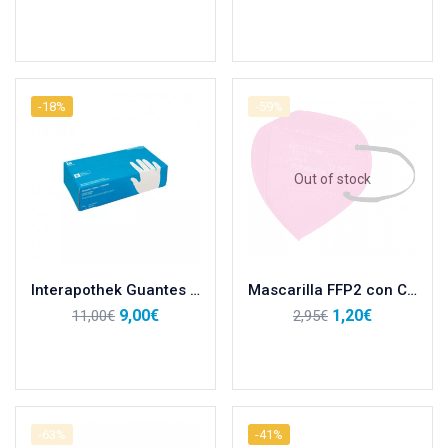
Leer más
Añadir al carrito
-18%
-59%
Out of stock
Interapothek Guantes Látex Empolvados Talla S
Mascarilla FFP2 con CE Rosa
9,00
€
1,20
€
11,00
€
2,95
€
Añadir al carrito
Leer más
-63%
-41%