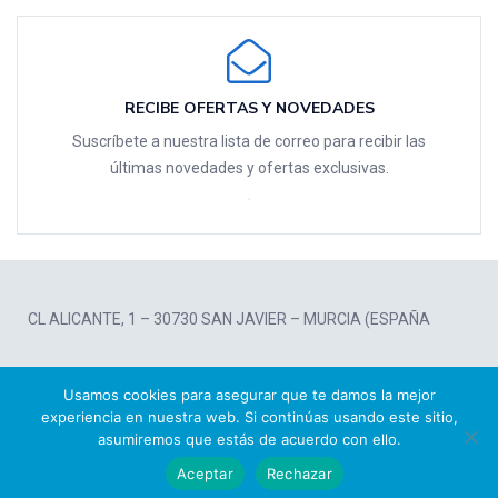
RECIBE OFERTAS Y NOVEDADES
Suscríbete a nuestra lista de correo para recibir las
últimas novedades y ofertas exclusivas.
CL ALICANTE, 1 – 30730 SAN JAVIER – MURCIA (ESPAÑA
Powered by
TK Analytics
Usamos cookies para asegurar que te damos la mejor
experiencia en nuestra web. Si continúas usando este sitio,
asumiremos que estás de acuerdo con ello.
Aceptar
Rechazar
Tienda
Carrito
Mi Cuenta