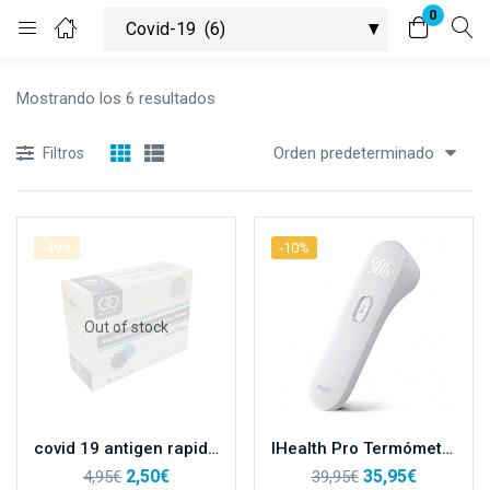
0
Iniciar Sesión
Registrarse
Mostrando los 6 resultados
Introduce tu usuario y contraseña para iniciar sesión
Orden predeterminado
Filtros
-49%
-10%
Recuérdame
¿Contraseña olvidada?
Out of stock
covid 19 antigen rapid test (oral Fluid) saliva
IHealth Pro Termómetro sin Contacto Infrarrojos
2,50
€
35,95
€
4,95
€
39,95
€